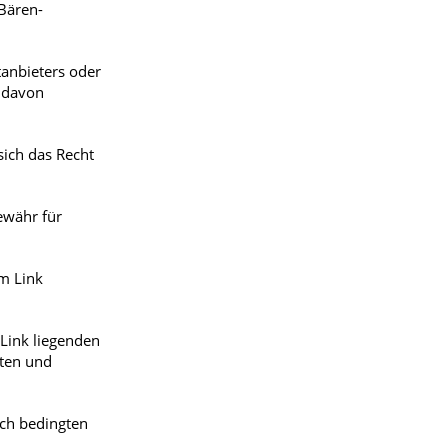
Bären-
tanbieters oder
e davon
sich das Recht
ewähr für
em Link
 Link liegenden
aten und
sch bedingten