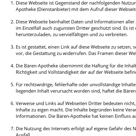
Diese Webseite ist Gegenstand der nachfolgenden Nutzun
Blut, Krebs und Infektionen
Neurologie
Apotheke (Dienstanbieter) mit dem Aufruf dieser Webseite
Haut, Haare und Nägel
Schmerz- und Schla
Diese Webseite beinhaltet Daten und Informationen aller
im Einzelfall auch zugunsten Dritter geschützt sind. Es is
Psychische Erkrankungen
Frauenkrankheiten
herunterzuladen, zu vervielfältigen und zu verbreiten.
Es ist gestattet, einen Link auf diese Webseite zu setzen, 
vor, die Gestattung zu widerrufen. Das Framen dieser Webse
Die Bären-Apotheke übernimmt die Haftung für die Inhal
Richtigkeit und Vollständigkeit der auf der Webseite bef
Für rechtswidrige, fehlerhafte oder unvollständige Inhal
liegenden Inhalt verursacht worden sind, haftet die Bäre
Verweise und Links auf Webseiten Dritter bedeuten nicht
Inhalte zu eigen macht. Die Inhalte begründen keine Ver
Informationen. Die Bären-Apotheke hat keinen Einfluss au
Die Nutzung des Internets erfolgt auf eigene Gefahr des N
Ausfall.