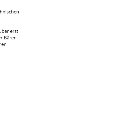
chnischen
über erst
er Bären-
ren