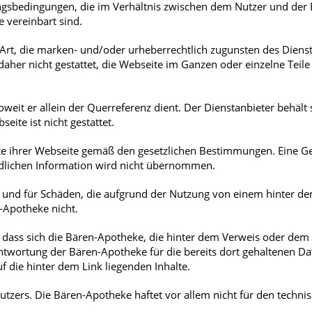
gsbedingungen, die im Verhältnis zwischen dem Nutzer und der 
Männerkrankheiten
 vereinbart sind.
fmedizin
 Art, die marken- und/oder urheberrechtlich zugunsten des Diens
t daher nicht gestattet, die Webseite im Ganzen oder einzelne Teil
soweit er allein der Querreferenz dient. Der Dienstanbieter behält 
ite ist nicht gestattet.
te ihrer Webseite gemäß den gesetzlichen Bestimmungen. Eine G
indlichen Information wird nicht übernommen.
te und für Schäden, die aufgrund der Nutzung von einem hinter d
n-Apotheke nicht.
, dass sich die Bären-Apotheke, die hinter dem Verweis oder dem
antwortung der Bären-Apotheke für die bereits dort gehaltenen D
f die hinter dem Link liegenden Inhalte.
utzers. Die Bären-Apotheke haftet vor allem nicht für den techni